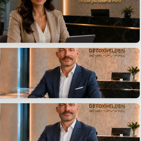
l
ren, Optionen erkennen.
Antwort.
eck
 für dich aufbereitet.