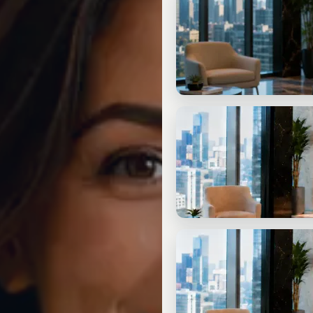
Kostenfreier Check-In-Cal
20 Min. kostenlos: Situation klä
START
3 Fragen kostenlos
Ohne Termin: drei Fragen. Eine 
BERATUNG
Schriftlicher Strategie-Ch
Persönlich analysiert. Schriftlich