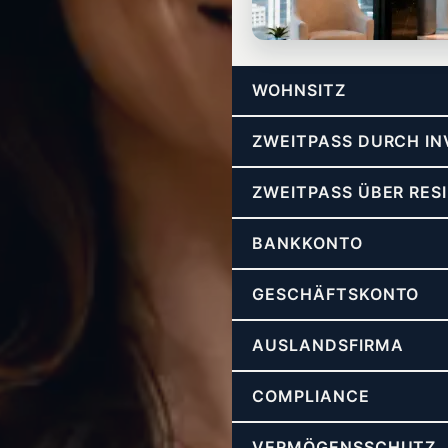
BERATUNG
WOHNSITZ
Freiheits-Strategie-Call
Strategie für Steuerfreiheit, Str
ZWEITPASS DURCH I
ZWEITPASS ÜBER RES
BANKKONTO
GESCHÄFTSKONTO
AUSLANDSFIRMA
COMPLIANCE
VERMÖGENSSCHUTZ